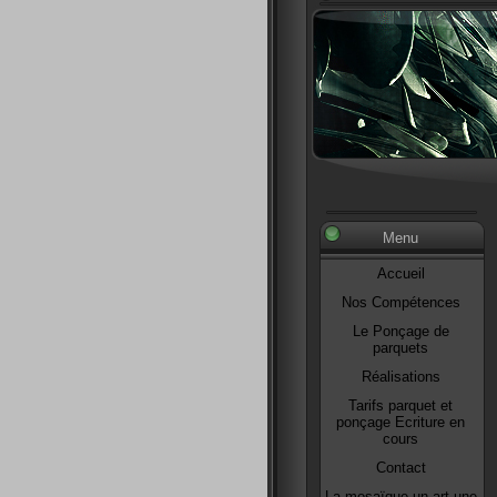
Menu
Accueil
Nos Compétences
Le Ponçage de
parquets
Réalisations
Tarifs parquet et
ponçage Ecriture en
cours
Contact
La mosaïque,un art,une