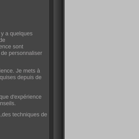
Il y a quelques
 de
rence sont
n de personnaliser
érience. Je mets à
cquises depuis de
que d'expérience
nseils.
s,des techniques de